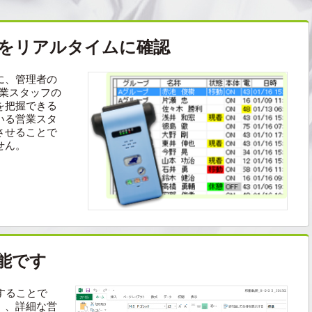
をリアルタイムに確認
に、管理者の
営業スタッフの
を把握できる
いる営業スタ
させることで
せん。
能です
することで
）、詳細な営